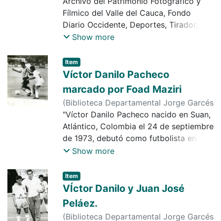
Archivo del Patrimonio Fotográfico y
Fílmico del Valle del Cauca, Fondo
Diario Occidente, Deportes, Tirador,
Bernardo Tovar
Show more
Item
Víctor Danilo Pacheco
marcado por Foad Maziri
(
Biblioteca Departamental Jorge Garcés
Borrero
"Víctor Danilo Pacheco nacido en Suan,
,
1995-06-09
)
Diario Occidente
Atlántico, Colombia el 24 de septiembre
de 1973, debutó como futbolista en
Atlético Junior en 1990 y se retiró en
Show more
2011 juegando con Uniautónoma. Jugó
con los clubes Junior Independiente
Item
Medellín, Atlante de México, Unión
VÍctor Danilo y Juan José
Magdalena, América de Cali, Atlético
Peláez.
Bucaramanga, Boyacá Chicó, Deportivo
(
Biblioteca Departamental Jorge Garcés