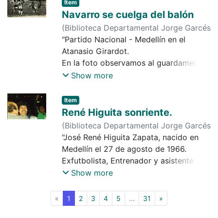
Lóndero y Hernando Fernández.
Item
Navarro se cuelga del balón
(
Biblioteca Departamental Jorge Garcés
Borrero
"Partido Nacional - Medellín en el
,
1979-02-13
)
Diario Occidente
Atanasio Girardot.
En la foto observamos al guardameta
Raúl Navarro ganando un balón aéreo
Show more
en el ataque del poderoso de la
montaña (Medellín). Resultado final 1 - 0
Item
a favor del Atlético Nacional."
René Higuita sonriente.
(
Biblioteca Departamental Jorge Garcés
Borrero
"José René Higuita Zapata, nacido en
,
1989
)
Diario Occidente
Medellín el 27 de agosto de 1966.
Exfutbolista, Entrenador y asistente
técnico y preparador de arqueros
Show more
colombiano. Inició su carrera deportiva
en 1981, hizo parte de la selección de
(current)
«
1
2
3
4
5
...
31
»
Antioquia sub 16, y selección nacional