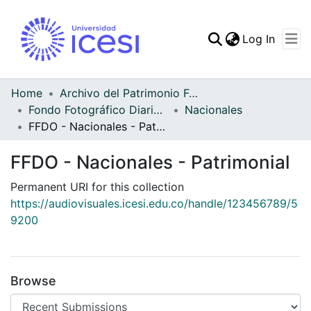
(curren
Log In
Communities & Collec
All of DSpace
Home
Archivo del Patrimonio Fotográfico y Fílmico del Valle del Cauca
Fondo Fotográfico Diario Occidente
Nacionales
Statistics
FFDO - Nacionales - Patrimonial
FFDO - Nacionales - Patrimonial
Permanent URI for this collection
https://audiovisuales.icesi.edu.co/handle/123456789/5
9200
Browse