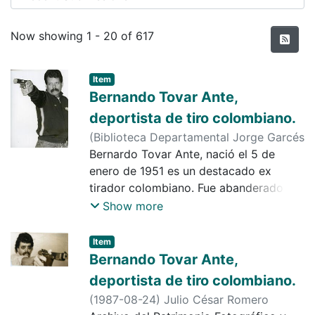
Recent Submissions
Now showing
1 - 20 of 617
Item
Bernando Tovar Ante,
deportista de tiro colombiano.
(
Biblioteca Departamental Jorge Garcés
Borrego
Bernardo Tovar Ante, nació el 5 de
,
1995-03-11
)
enero de 1951 es un destacado ex
tirador colombiano. Fue abanderado de
la delegación colombiana en los Juegos
Show more
Olímpicos de Barcelona 1992. Se
observa bernardo Tovar empuñando un
Item
arma con una mirada fija apuntando un
Bernando Tovar Ante,
objetivo.
deportista de tiro colombiano.
(
1987-08-24
)
Julio César Romero