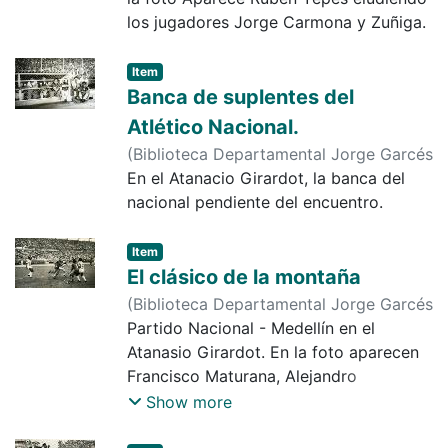
Colón de Argentina, Gimnasia y Esgrima
los jugadores Jorge Carmona y Zuñiga.
(LP), la selección de Trinidad y Tobago,
Al Nassr, Once Caldas y Royal Pari de
Item
Bolivia.
Banca de suplentes del
El medallero obtenido, cuenta con 2 de
Atlético Nacional.
bronce por copa América en 1987 y
(
Biblioteca Departamental Jorge Garcés
1993, 1 de oro por copa América y una
Borrero
En el Atanacio Girardot, la banca del
,
1990-12-17
)
Diario Occidente
copa centroamericana. Ganador de la
nacional pendiente del encuentro.
copa Libertadores 1989 con Nacional,
categoría primera A en Colombia con
América en 1992, la liga profesional
Item
Saudí con el Al-Hilal Saudi F. C. en el
El clásico de la montaña
2002 y la recopa de la AFC en el 2002.
(
Biblioteca Departamental Jorge Garcés
En la foto Francisco Maturana con su
Borrero
Partido Nacional - Medellín en el
,
1979-02-13
)
Vega Lugo
protector de lluvia.
Atanasio Girardot. En la foto aparecen
"
Francisco Maturana, Alejandro
Semenewicz, Jorge Ortiz por el
Show more
Nacional. Del Medellín Hugo Oracio