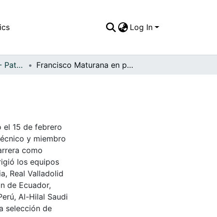
ics
Log In
FFDO - Nacionales - Patrimonial
Francisco Maturana en practicas técnicas.
 el 15 de febrero
 técnico y miembro
carrera como
igió los equipos
a, Real Valladolid
ión de Ecuador,
Perú, Al-Hilal Saudi
la selección de