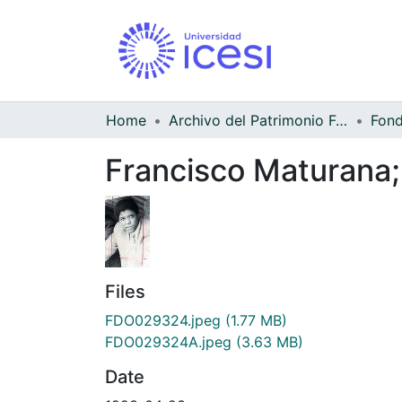
Home
Archivo del Patrimonio Fotográfico y Fílmico del Valle del Cauca
Francisco Maturana;
Files
FDO029324.jpeg
(1.77 MB)
FDO029324A.jpeg
(3.63 MB)
Date