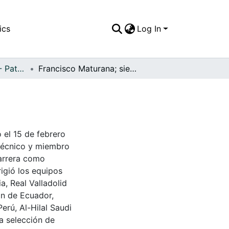
ics
Log In
FFDO - Nacionales - Patrimonial
Francisco Maturana; siempre elegante.
 el 15 de febrero
 técnico y miembro
carrera como
igió los equipos
a, Real Valladolid
ión de Ecuador,
Perú, Al-Hilal Saudi
la selección de