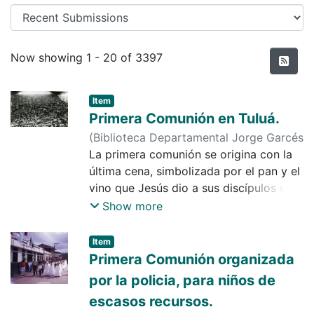
Recent Submissions
Now showing
1 - 20 of 3397
Item
Primera Comunión en Tuluá.
(
Biblioteca Departamental Jorge Garcés
Borrego
La primera comunión se origina con la
,
2026-01-01
)
Figueroa
última cena, simbolizada por el pan y el
vino que Jesús dio a sus discípulos en
representación del cuerpo y la sangre
Show more
de Cristo.
El acto sacramental, se origina en 1215,
Item
cuando el Concilio de Letrán decidió,
Primera Comunión organizada
que los menores con edad entre doce y
por la policia, para niños de
catorce años, "la edad de discreción",
escasos recursos.
podían recibir el sacramento de probar