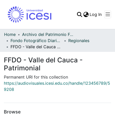
(curren
Log In
Communities & Collec
All of DSpace
Home
Archivo del Patrimonio Fotográfico y Fílmico del Valle del Cauca
Fondo Fotográfico Diario Occidente
Regionales
Statistics
FFDO - Valle del Cauca - Patrimonial
FFDO - Valle del Cauca -
Patrimonial
Permanent URI for this collection
https://audiovisuales.icesi.edu.co/handle/123456789/5
9208
Browse