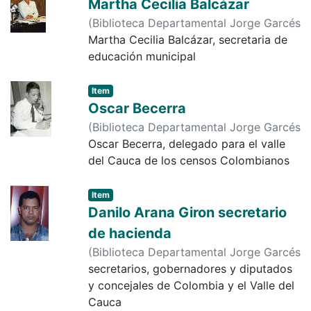
sector público y privado.
Martha Cecilia Balcázar
(
Biblioteca Departamental Jorge Garcés
Borrero
Martha Cecilia Balcázar, secretaria de
,
1999-07-17
)
Pabón, Ortega
educación municipal
Item
Oscar Becerra
(
Biblioteca Departamental Jorge Garcés
Borrero
Oscar Becerra, delegado para el valle
,
2000
)
Diario Occidente
del Cauca de los censos Colombianos
Item
Danilo Arana Giron secretario
de hacienda
(
Biblioteca Departamental Jorge Garcés
Borrero
secretarios, gobernadores y diputados
,
1998-01-09
)
Diario Occidente
y concejales de Colombia y el Valle del
Cauca