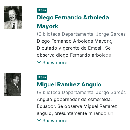
Item
Diego Fernando Arboleda
Mayork
(
Biblioteca Departamental Jorge Garcés
Borrero
Diego Fernando Arboleda Mayork,
,
1995-08-15
)
Diario Occidente
Diputado y gerente de Emcali. Se
observa diego Fernando arboleda
Mayork, con traje de gala.
Show more
Item
Miguel Ramírez Angulo
(
Biblioteca Departamental Jorge Garcés
Borrero
Angulo gobernador de esmeralda,
,
1990
)
Duque, Oscar
Ecuador. Se observa Miguel Ramírez
angulo, presuntamente mirando un
documento y con traje de gala.
Show more