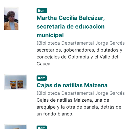
Item
Martha Cecilia Balcázar,
secretaria de educacion
municipal
(
Biblioteca Departamental Jorge Garcés
Borrero
secretarios, gobernadores, diputados y
,
2000-02-28
)
Diario Occidente
concejales de Colombia y el Valle del
Cauca
Item
Cajas de natillas Maizena
(
Biblioteca Departamental Jorge Garcés
Borrero
Cajas de natillas Maizena, una de
,
2000
)
Diario de Occidente
arequipe y la otra de panela, detrás de
un fondo blanco.
Item