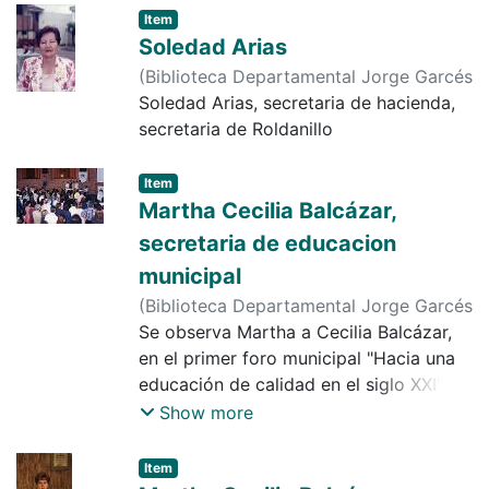
Item
Soledad Arias
(
Biblioteca Departamental Jorge Garcés
Borrero
Soledad Arias, secretaria de hacienda,
,
1991-01-05
)
Cruz
secretaria de Roldanillo
Item
Martha Cecilia Balcázar,
secretaria de educacion
municipal
(
Biblioteca Departamental Jorge Garcés
Borrero
Se observa Martha a Cecilia Balcázar,
,
1999-12-02
)
Diario Occidente
en el primer foro municipal "Hacia una
educación de calidad en el siglo XXI", el
evento cuenta con la presencia de
Show more
representantes del ministerio de
educación y centros educativos del
Item