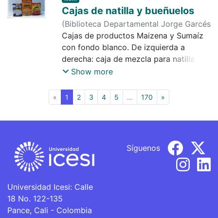
Cajas de natilla y bueñuelos
(
Biblioteca Departamental Jorge Garcés
Borrero
Cajas de productos Maizena y Sumaíz
,
2000
)
Diario de Occidente
con fondo blanco. De izquierda a
derecha: caja de mezcla para natilla de
coco Maizena, caja de mezcla para
Show more
natilla Sumaíz y mezcla para bueñuelos
Sumaíz.
(current)
«
1
2
3
4
5
...
170
»
Síguenos
Universidad Icesi: Calle
18 No. 122-135
Pance, Cali - Colombia