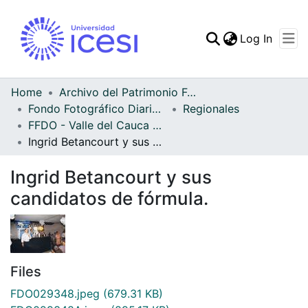
(curren
Log In
Communities & Collec
All of DSpace
Home
Archivo del Patrimonio Fotográfico y Fílmico del Valle del Cauca
Fondo Fotográfico Diario Occidente
Regionales
Statistics
FFDO - Valle del Cauca - Patrimonial
Ingrid Betancourt y sus candidatos de fórmula.
Ingrid Betancourt y sus
candidatos de fórmula.
Files
FDO029348.jpeg
(679.31 KB)