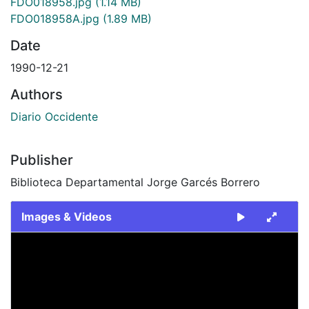
FDO018958.jpg
(1.14 MB)
FDO018958A.jpg
(1.89 MB)
Date
1990-12-21
Authors
Diario Occidente
Publisher
Biblioteca Departamental Jorge Garcés Borrero
Images & Videos
Slide 1 of 2