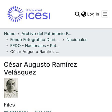
(curren
Log In
Communities & Collec
All of DSpace
Home
Archivo del Patrimonio Fotográfico y Fílmico del Valle del Cauca
Fondo Fotográfico Diario Occidente
Nacionales
Statistics
FFDO - Nacionales - Patrimonial
César Augusto Ramírez Velásquez
César Augusto Ramírez
Velásquez
Files