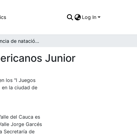
ics
Log In
Competencia de natación en los I Juegos Panamericanos Junior
ericanos Junior
n los "I Juegos
 en la ciudad de
Valle del Cauca es
Valle Jorge Garcés
a Secretaría de