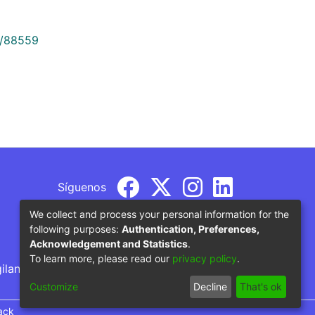
9/88559
Síguenos
We collect and process your personal information for the
following purposes:
Authentication, Preferences,
Acknowledgement and Statistics
.
To learn more, please read our
privacy policy
.
gilancia por parte del Ministerio de Educación
Customize
Decline
That's ok
ack