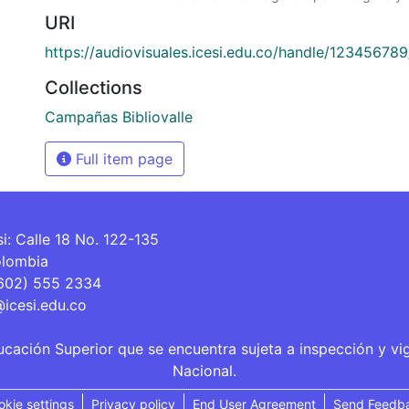
URI
https://audiovisuales.icesi.edu.co/handle/12345678
Collections
Campañas Bibliovalle
Full item page
si: Calle 18 No. 122-135
olombia
(602) 555 2334
@icesi.edu.co
ucación Superior que se encuentra sujeta a inspección y vi
Nacional.
okie settings
Privacy policy
End User Agreement
Send Feedb