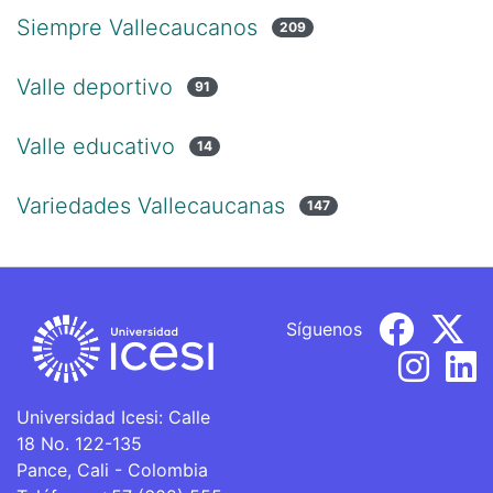
Siempre Vallecaucanos
209
Valle deportivo
91
Valle educativo
14
Variedades Vallecaucanas
147
Síguenos
Universidad Icesi: Calle
18 No. 122-135
Pance, Cali - Colombia