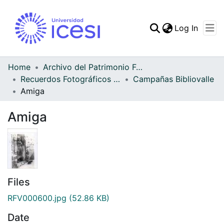
(curren
Log In
Communities & Collec
All of DSpace
Home
Archivo del Patrimonio Fotográfico y Fílmico del Valle del Cauca
Recuerdos Fotográficos Vallecaucanos
Campañas Bibliovalle
Statistics
Amiga
Amiga
Files
RFV000600.jpg
(52.86 KB)
Date