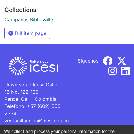
Collections
Campañas Bibliovalle
Full item page
Síguenos
Universidad Icesi: Calle
18 No. 122-135
Pance, Cali - Colombia
Teléfono: +57 (602) 555
2334
ventanillaunica@icesi.edu.co
We collect and process your personal information for the