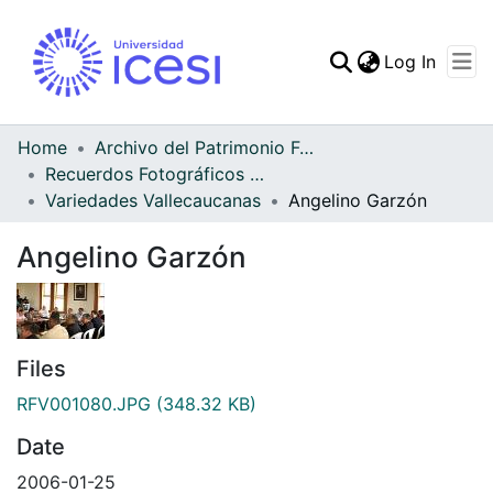
(curren
Log In
Communities & Collec
All of DSpace
Home
Archivo del Patrimonio Fotográfico y Fílmico del Valle del Cauca
Recuerdos Fotográficos Vallecaucanos
Statistics
Variedades Vallecaucanas
Angelino Garzón
Angelino Garzón
Files
RFV001080.JPG
(348.32 KB)
Date
2006-01-25