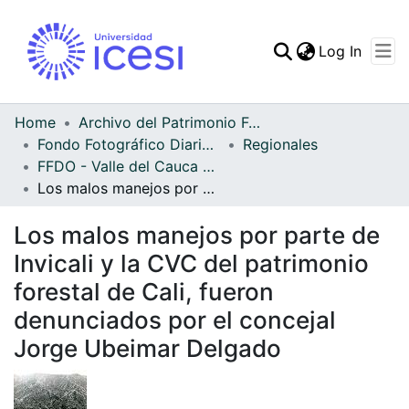
(curren
Log In
Communities & Collec
All of DSpace
Home
Archivo del Patrimonio Fotográfico y Fílmico del Valle del Cauca
Fondo Fotográfico Diario Occidente
Regionales
Statistics
FFDO - Valle del Cauca - Patrimonial
Los malos manejos por parte de Invicali y la CVC del patrimonio forestal de Cali, fueron denunciados por el concejal Jorge Ubeimar Delgado
Los malos manejos por parte de
Invicali y la CVC del patrimonio
forestal de Cali, fueron
denunciados por el concejal
Jorge Ubeimar Delgado