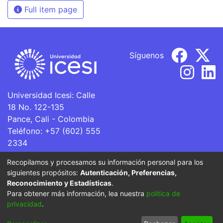
Full item page
Síguenos
Universidad Icesi: Calle
18 No. 122-135
Pance, Cali - Colombia
Teléfono: +57 (602) 555
2334
ventanillaunica@icesi.edu.co
Recopilamos y procesamos su información personal para los
siguientes propósitos:
Autenticación, Preferencias,
La Universidad Icesi es una Institución de Educación
Reconocimiento y Estadísticas
.
Superior que se encuentra sujeta a inspección y vigilancia
Para obtener más información, lea nuestra
política de
por parte del Ministerio de Educación Nacional.
privacidad
.
Cookie
Privacy
End User
Send