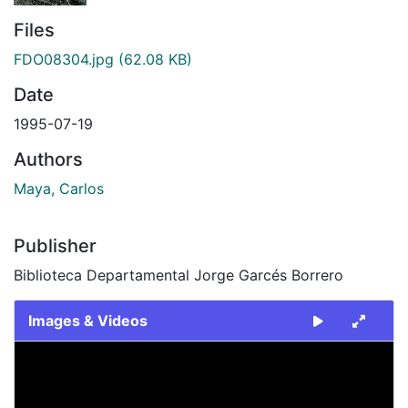
Files
FDO08304.jpg
(62.08 KB)
Date
1995-07-19
Authors
Maya, Carlos
Publisher
Biblioteca Departamental Jorge Garcés Borrero
Images & Videos
Slide 1 of 1