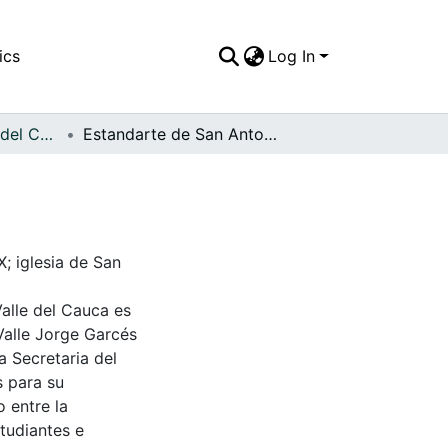
ics
Log In
APFFVC - Objetos del Culto - Patrimonial
Estandarte de San Antonio
; iglesia de San
Valle del Cauca es
Valle Jorge Garcés
a Secretaria del
s para su
 entre la
tudiantes e