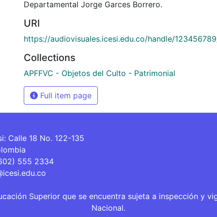
Departamental Jorge Garces Borrero.
URI
https://audiovisuales.icesi.edu.co/handle/12345678
Collections
APFFVC - Objetos del Culto - Patrimonial
Full item page
si: Calle 18 No. 122-135
olombia
(602) 555 2334
@icesi.edu.co
ucación Superior que se encuentra sujeta a inspección y vi
Nacional.