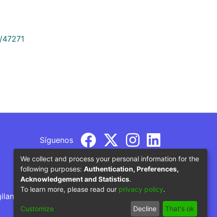
9/47271
Síguenos
We collect and process your personal information for the
following purposes:
Authentication, Preferences,
Acknowledgement and Statistics
.
To learn more, please read our
privacy policy
.
gilancia por parte del Ministerio de Educación
Customize
Decline
That's ok