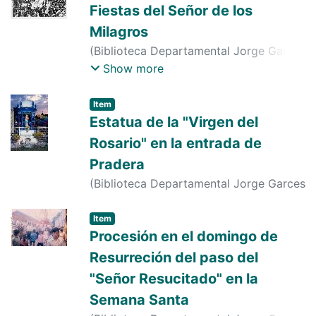
Fiestas del Señor de los
Milagros
(
Biblioteca Departamental Jorge Garces
Borrero
,
1950-01-01
)
s. n.
;
s. n.
;
s. n.
;
s.
Show more
n.
;
s. n.
;
s. n.
;
s. n.
;
s. n.
Item
Estatua de la "Virgen del
Rosario" en la entrada de
Pradera
(
Biblioteca Departamental Jorge Garces
Borrero
,
1986-01-01
)
s. n.
;
s. n.
Item
Procesión en el domingo de
Resurreción del paso del
"Señor Resucitado" en la
Semana Santa