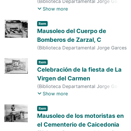
(
Biblioteca Departamental Jorge Garces
Borrero
,
1980-01-01
)
s. n.
;
s. n.
;
s. n.
;
s.
Show more
n.
;
s. n.
;
s. n.
Item
Mausoleo del Cuerpo de
Bomberos de Zarzal, C
(
Biblioteca Departamental Jorge Garces
Borrero
,
1970-01-01
)
s. n.
;
s. n.
Item
Celebración de la fiesta de La
Virgen del Carmen
(
Biblioteca Departamental Jorge Garces
Borrero
,
1960-01-01
)
s. n.
;
s. n.
;
s. n.
;
s.
Show more
n.
;
s. n.
;
s. n.
Item
Mausoleo de los motoristas en
el Cementerio de Caicedonia