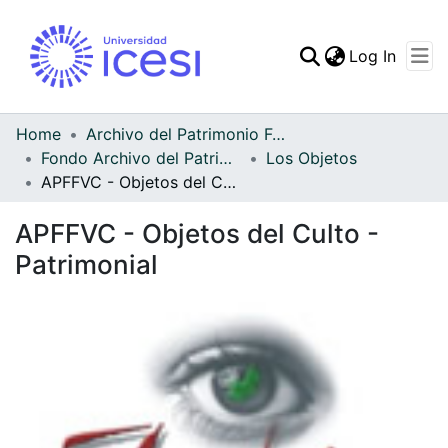
(curren
Log In
Communities & Collec
All of DSpace
Home
Archivo del Patrimonio Fotográfico y Fílmico del Valle del Cauca
Fondo Archivo del Patrimonio Fotográfico y Fílmico del Valle del Cauca
Los Objetos
Statistics
APFFVC - Objetos del Culto - Patrimonial
APFFVC - Objetos del Culto -
Patrimonial