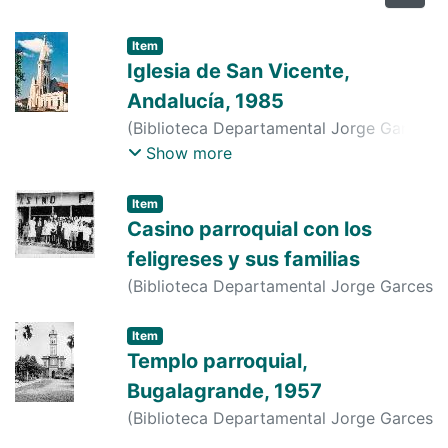
Item
Iglesia de San Vicente,
Andalucía, 1985
(
Biblioteca Departamental Jorge Garces
Borrero
,
1985-01-01
)
JULIO A
Show more
VALENCIA
Item
Casino parroquial con los
feligreses y sus familias
(
Biblioteca Departamental Jorge Garces
Borrero
,
1934-01-01
)
s. n.
;
s. n.
Item
Templo parroquial,
Bugalagrande, 1957
(
Biblioteca Departamental Jorge Garces
Borrero
,
1957-01-01
)
s. n.
;
s. n.