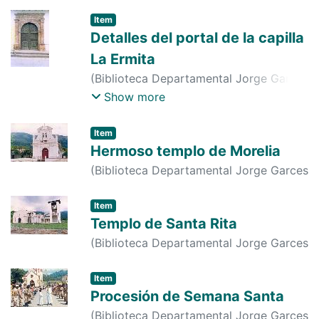
Borrero
,
1900-01-01
)
s. n.
;
s. n.
Item
Detalles del portal de la capilla
La Ermita
(
Biblioteca Departamental Jorge Garces
Borrero
,
2000-01-01
)
s. n.
;
s. n.
;
s. n.
;
s.
Show more
n.
Item
Hermoso templo de Morelia
(
Biblioteca Departamental Jorge Garces
Borrero
,
1990-01-01
)
s. n.
;
s. n.
Item
Templo de Santa Rita
(
Biblioteca Departamental Jorge Garces
Borrero
,
1900-01-01
)
s. n.
;
s. n.
Item
Procesión de Semana Santa
(
Biblioteca Departamental Jorge Garces