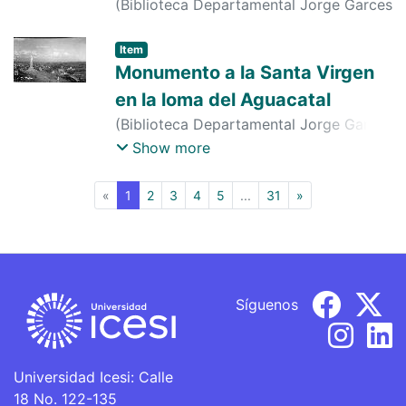
(
Biblioteca Departamental Jorge Garces
Borrero
,
1976-01-01
)
s. n.
;
s. n.
;
s. n.
Item
Monumento a la Santa Virgen
en la loma del Aguacatal
(
Biblioteca Departamental Jorge Garces
Borrero
,
1966-01-01
)
PEDRO A.
Show more
RIASCOS
(current)
«
1
2
3
4
5
...
31
»
Síguenos
Universidad Icesi: Calle
18 No. 122-135