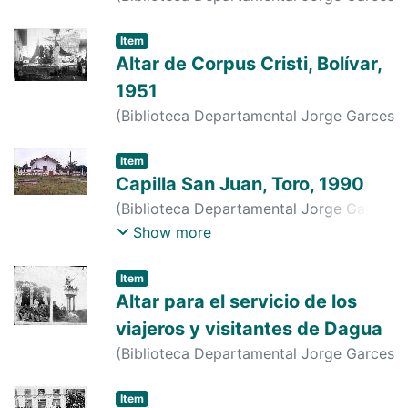
Borrero
,
1993-01-01
)
ANIBAL MONTOYA
Item
Altar de Corpus Cristi, Bolívar,
1951
(
Biblioteca Departamental Jorge Garces
Borrero
,
1951-01-01
)
s. n.
;
s. n.
;
s. n.
Item
Capilla San Juan, Toro, 1990
(
Biblioteca Departamental Jorge Garces
Borrero
,
1990-01-01
)
ENRIQUE
Show more
MARMOLEJO
Item
Altar para el servicio de los
viajeros y visitantes de Dagua
(
Biblioteca Departamental Jorge Garces
Borrero
,
1979-06-04
)
s. n.
;
s. n.
Item