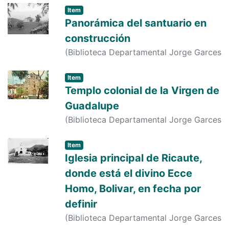
Item
Panorámica del santuario en
construcción
(
Biblioteca Departamental Jorge Garces
Borrero
,
1900-01-01
)
s. n.
;
s. n.
Item
Templo colonial de la Virgen de
Guadalupe
(
Biblioteca Departamental Jorge Garces
Borrero
,
1900-01-01
)
s. n.
;
s. n.
;
s. n.
Item
Iglesia principal de Ricaute,
donde está el divino Ecce
Homo, Bolivar, en fecha por
definir
(
Biblioteca Departamental Jorge Garces