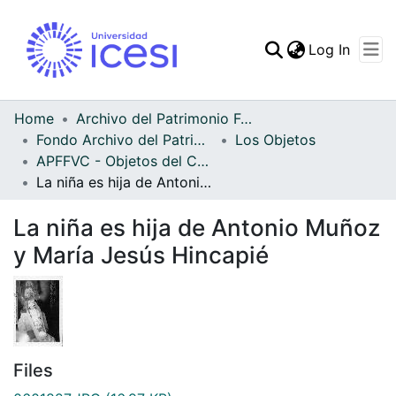
(curren
Log In
Communities & Collec
All of DSpace
Home
Archivo del Patrimonio Fotográfico y Fílmico del Valle del Cauca
Fondo Archivo del Patrimonio Fotográfico y Fílmico del Valle del Cauca
Los Objetos
Statistics
APFFVC - Objetos del Culto - Patrimonial
La niña es hija de Antonio Muñoz y María Jesús Hincapié
La niña es hija de Antonio Muñoz
y María Jesús Hincapié
Files