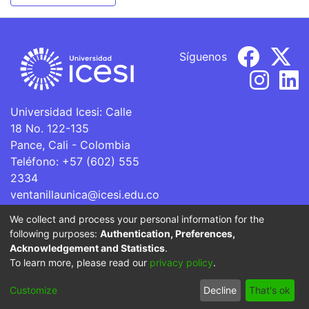
Síguenos
Universidad Icesi: Calle
18 No. 122-135
Pance, Cali - Colombia
Teléfono: +57 (602) 555
2334
ventanillaunica@icesi.edu.co
We collect and process your personal information for the
La Universidad Icesi es una Institución de Educación
following purposes:
Authentication, Preferences,
Superior que se encuentra sujeta a inspección y vigilancia
Acknowledgement and Statistics
.
por parte del Ministerio de Educación Nacional.
To learn more, please read our
privacy policy
.
Cookie
Privacy
End User
Send
Customize
Decline
That's ok
settings
policy
Agreement
Feedback