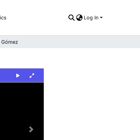
ics
Log In
h Gómez
Next