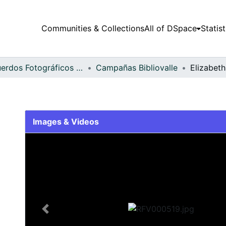
Communities & Collections
All of DSpace
Statist
Recuerdos Fotográficos Vallecaucanos
Campañas Bibliovalle
Elizabet
Images & Videos
Slide 1 of 1
Previous