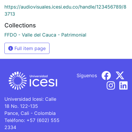
https://audiovisuales.icesi.edu.co/handle/123456789/8
3713
Collections
FFDO - Valle del Cauca - Patrimonial
Full item page
Síguenos
Universidad Icesi: Calle
18 No. 122-135
Pance, Cali - Colombia
Teléfono: +57 (602) 555
2334