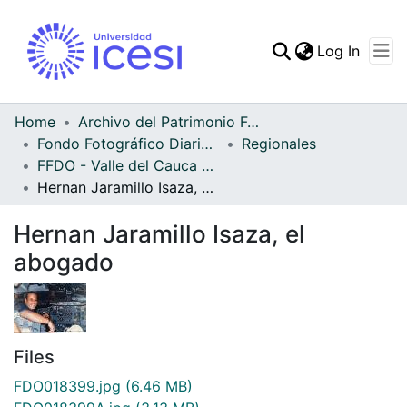
(curren
Log In
Communities & Collec
All of DSpace
Home
Archivo del Patrimonio Fotográfico y Fílmico del Valle del Cauca
Fondo Fotográfico Diario Occidente
Regionales
Statistics
FFDO - Valle del Cauca - Patrimonial
Hernan Jaramillo Isaza, el abogado
Hernan Jaramillo Isaza, el
abogado
Files
FDO018399.jpg
(6.46 MB)