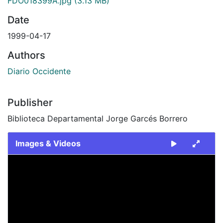
FDO018399A.jpg
(3.13 MB)
Date
1999-04-17
Authors
Diario Occidente
Publisher
Biblioteca Departamental Jorge Garcés Borrero
Images & Videos
Slide 1 of 2