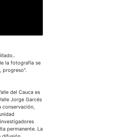
llado..
e la fotografía se
, progreso".
Valle del Cauca es
Valle Jorge Garcés
u conservación,
munidad
 investigadores
ulta permanente. La
 difusión,