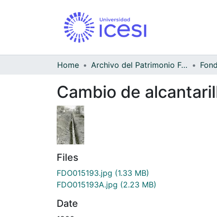
Home
Archivo del Patrimonio Fotográfico y Fílmico del Valle del Cauca
Cambio de alcantarill
Files
FDO015193.jpg
(1.33 MB)
FDO015193A.jpg
(2.23 MB)
Date