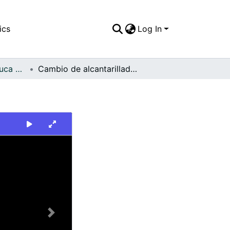
ics
Log In
FFDO - Valle del Cauca - Patrimonial
Cambio de alcantarillado en la vía. El Cerrito
Next