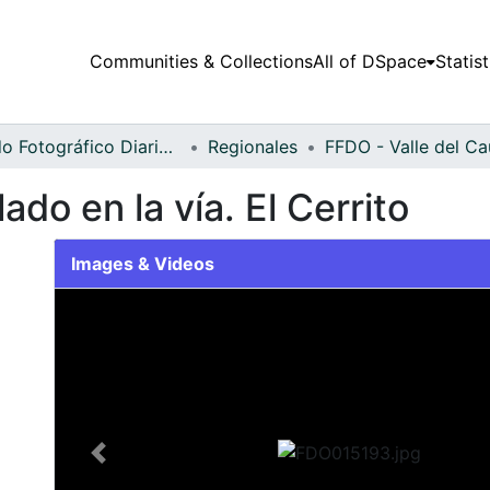
Communities & Collections
All of DSpace
Statist
Fondo Fotográfico Diario Occidente
Regionales
ado en la vía. El Cerrito
Images & Videos
Slide 1 of 2
Previous