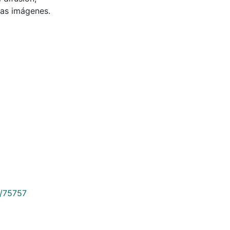
 las imágenes.
9/75757