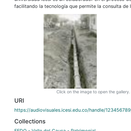
facilitando la tecnología que permite la consulta de
Click on the image to open the gallery.
URI
https://audiovisuales.icesi.edu.co/handle/12345678
Collections
FFDO - Valle del Cauca - Patrimonial