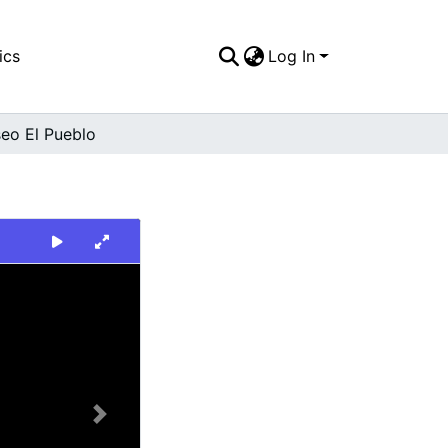
ics
Log In
seo El Pueblo
Next