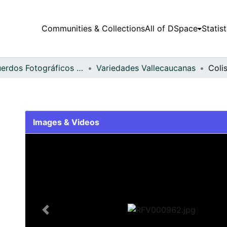
Communities & Collections
All of DSpace
Statist
Recuerdos Fotográficos Vallecaucanos
Variedades Vallecaucanas
Coli
Images & Videos
Slide 1 of 1
Previous