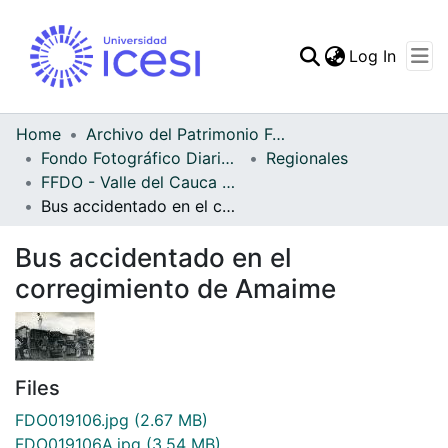
(curren
Log In
Communities & Collec
All of DSpace
Home
Archivo del Patrimonio Fotográfico y Fílmico del Valle del Cauca
Fondo Fotográfico Diario Occidente
Regionales
Statistics
FFDO - Valle del Cauca - Patrimonial
Bus accidentado en el corregimiento de Amaime
Bus accidentado en el
corregimiento de Amaime
Files
FDO019106.jpg
(2.67 MB)
FDO019106A.jpg
(3.54 MB)