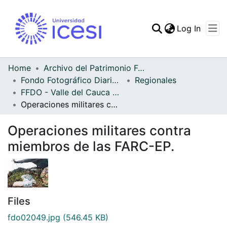
(curren
Log In
Communities & Collec
All of DSpace
Home
Archivo del Patrimonio Fotográfico y Fílmico del Valle del Cauca
Fondo Fotográfico Diario Occidente
Regionales
Statistics
FFDO - Valle del Cauca - Patrimonial
Operaciones militares contra miembros de las FARC-EP.
Operaciones militares contra
miembros de las FARC-EP.
Files
fdo02049.jpg
(546.45 KB)