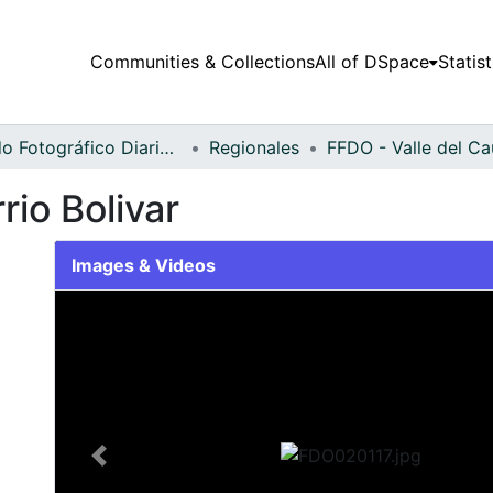
Communities & Collections
All of DSpace
Statist
Fondo Fotográfico Diario Occidente
Regionales
rio Bolivar
Images & Videos
Slide 1 of 2
Previous