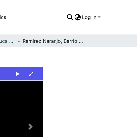
ics
Log In
FFDO - Valle del Cauca - Patrimonial
Ramirez Naranjo, Barrio Bolivar
Next