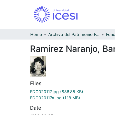
Home
Archivo del Patrimonio Fotográfico y Fílmico del Valle del Cauca
Ramirez Naranjo, Bar
Files
FDO020117.jpg
(836.85 KB)
FDO020117A.jpg
(1.18 MB)
Date