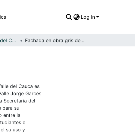
ics
Log In
APFFVC - Objetos del Culto - Patrimonial
Fachada en obra gris de la Iglesia
Valle del Cauca es
Valle Jorge Garcés
a Secretaria del
s para su
 entre la
tudiantes e
 el su uso y