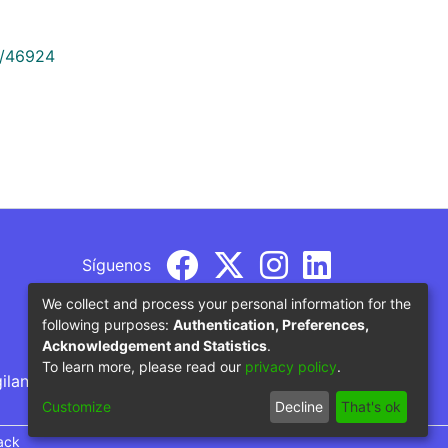
9/46924
Síguenos
We collect and process your personal information for the
following purposes:
Authentication, Preferences,
Acknowledgement and Statistics
.
To learn more, please read our
privacy policy
.
gilancia por parte del Ministerio de Educación
Customize
Decline
That's ok
ack