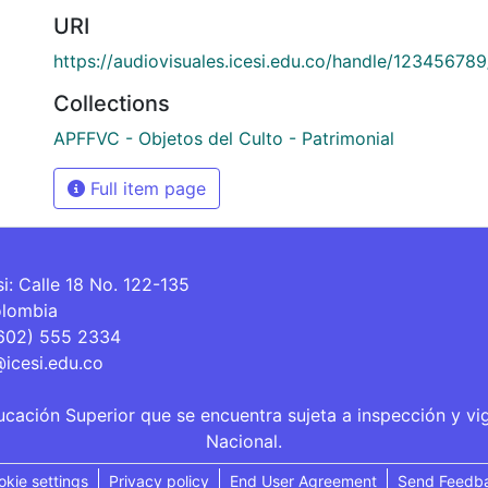
URI
https://audiovisuales.icesi.edu.co/handle/12345678
Collections
APFFVC - Objetos del Culto - Patrimonial
Full item page
si: Calle 18 No. 122-135
olombia
(602) 555 2334
@icesi.edu.co
ucación Superior que se encuentra sujeta a inspección y vi
Nacional.
okie settings
Privacy policy
End User Agreement
Send Feedb