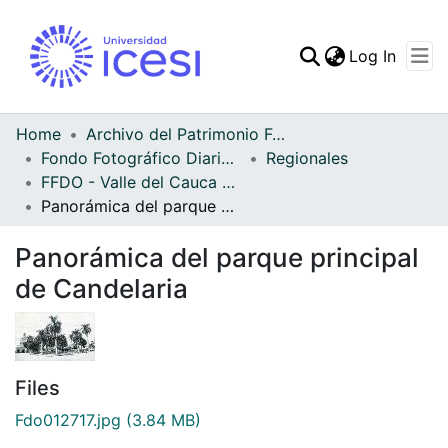
(curren
Log In
Communities & Collec
All of DSpace
Home
Archivo del Patrimonio Fotográfico y Fílmico del Valle del Cauca
Fondo Fotográfico Diario Occidente
Regionales
Statistics
FFDO - Valle del Cauca - Patrimonial
Panorámica del parque principal de Candelaria
Panorámica del parque principal
de Candelaria
Files
Fdo012717.jpg
(3.84 MB)