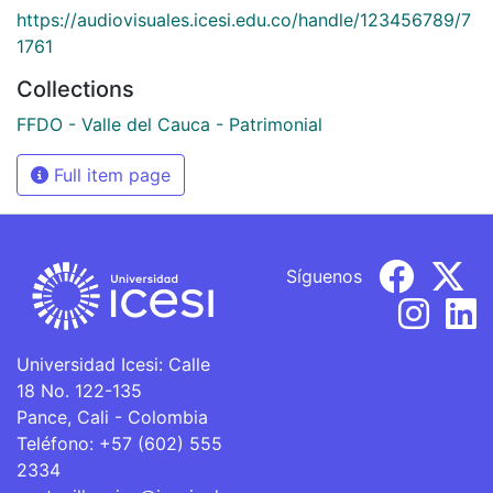
https://audiovisuales.icesi.edu.co/handle/123456789/7
1761
Collections
FFDO - Valle del Cauca - Patrimonial
Full item page
Síguenos
Universidad Icesi: Calle
18 No. 122-135
Pance, Cali - Colombia
Teléfono: +57 (602) 555
2334