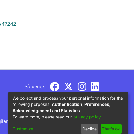
9/47242
Síguenos
We collect and process your personal information for the
following purposes:
Authentication, Preferences,
Acknowledgement and Statistics
.
To learn more, please read our
privacy policy
.
gilancia por parte del Ministerio de Educación
Customize
Decline
That's ok