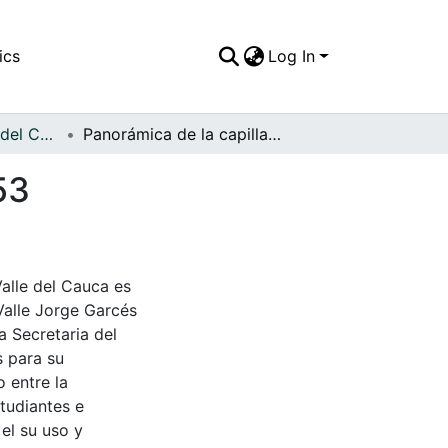
ics
Log In
APFFVC - Objetos del Culto - Patrimonial
Panorámica de la capilla tradicional, Obando, 1953
53
Valle del Cauca es
Valle Jorge Garcés
a Secretaria del
s para su
 entre la
tudiantes e
 el su uso y