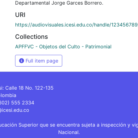
Departamental Jorge Garces Borrero.
URI
https://audiovisuales.icesi.edu.co/handle/12345678
Collections
APFFVC - Objetos del Culto - Patrimonial
Full item page
si: Calle 18 No. 122-135
olombia
(602) 555 2334
@icesi.edu.co
ucación Superior que se encuentra sujeta a inspección y vi
Nacional.