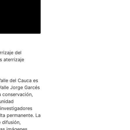
rizaje del
s aterrizaje
Valle del Cauca es
Valle Jorge Garcés
u conservación,
munidad
 investigadores
ulta permanente. La
 difusión,
 las imágenes.