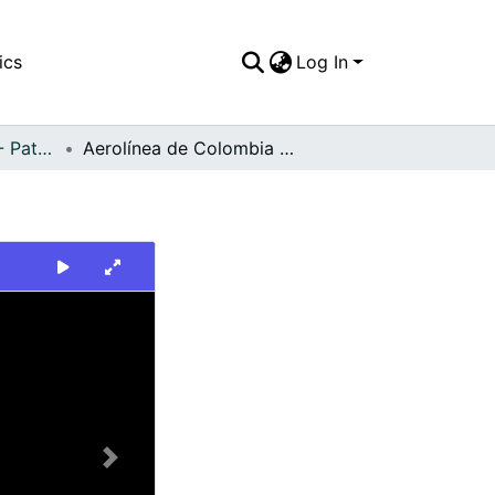
ics
Log In
FFDO - Nacionales - Patrimonial
Aerolínea de Colombia Sam
Next