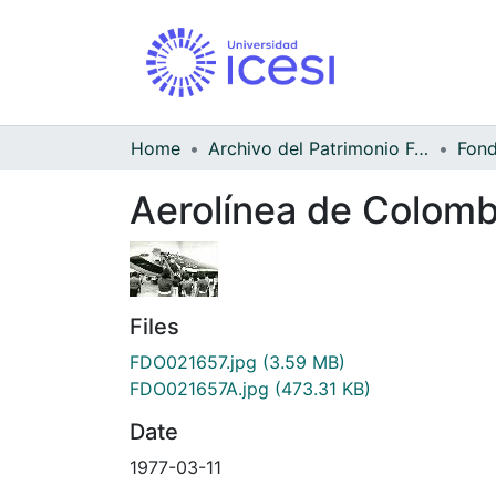
Home
Archivo del Patrimonio Fotográfico y Fílmico del Valle del Cauca
Aerolínea de Colom
Files
FDO021657.jpg
(3.59 MB)
FDO021657A.jpg
(473.31 KB)
Date
1977-03-11