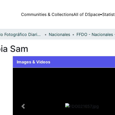
Communities & Collections
All of DSpace
Statist
Fondo Fotográfico Diario Occidente
Nacionales
bia Sam
Images & Videos
Slide 1 of 2
Previous