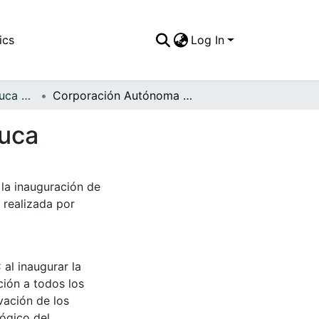
ics
Log In
FFDO - Valle del Cauca - Patrimonial
Corporación Autónoma Regional del Valle del Cauca
auca
 la inauguración de
 realizada por
 al inaugurar la
ción a todos los
vación de los
lógico del