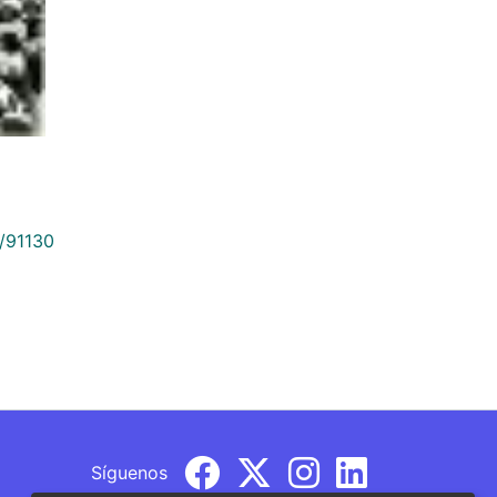
9/91130
Síguenos