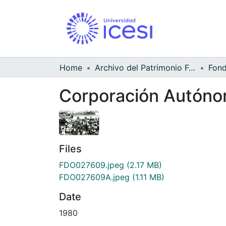
Home
Archivo del Patrimonio Fotográfico y Fílmico del Valle del Cauca
Corporación Autónom
Files
FDO027609.jpeg
(2.17 MB)
FDO027609A.jpeg
(1.11 MB)
Date
1980