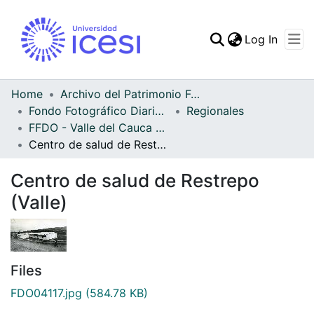
(curren
Log In
Communities & Collec
All of DSpace
Home
Archivo del Patrimonio Fotográfico y Fílmico del Valle del Cauca
Fondo Fotográfico Diario Occidente
Regionales
Statistics
FFDO - Valle del Cauca - Patrimonial
Centro de salud de Restrepo (Valle)
Centro de salud de Restrepo
(Valle)
Files
FDO04117.jpg
(584.78 KB)