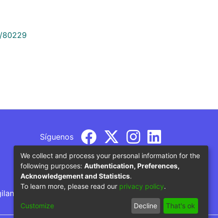
9/80229
Síguenos
We collect and process your personal information for the
following purposes:
Authentication, Preferences,
Acknowledgement and Statistics
.
To learn more, please read our
privacy policy
.
gilancia por parte del Ministerio de Educación
Customize
Decline
That's ok