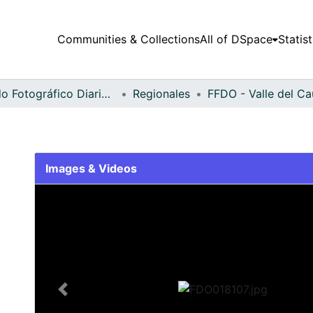
Communities & Collections
All of DSpace
Statist
Fondo Fotográfico Diario Occidente
Regionales
Images & Videos
Slide 1 of 2
Previous