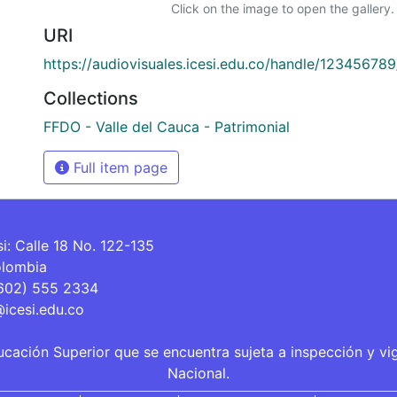
Click on the image to open the gallery.
URI
https://audiovisuales.icesi.edu.co/handle/12345678
Collections
FFDO - Valle del Cauca - Patrimonial
Full item page
si: Calle 18 No. 122-135
olombia
(602) 555 2334
@icesi.edu.co
ucación Superior que se encuentra sujeta a inspección y vi
Nacional.