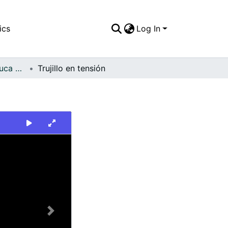
ics
Log In
FFDO - Valle del Cauca - Patrimonial
Trujillo en tensión
Next