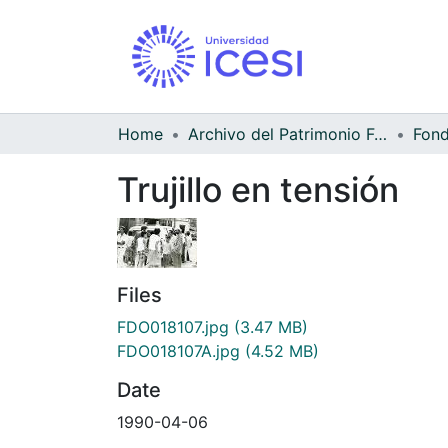
Home
Archivo del Patrimonio Fotográfico y Fílmico del Valle del Cauca
Trujillo en tensión
Files
FDO018107.jpg
(3.47 MB)
FDO018107A.jpg
(4.52 MB)
Date
1990-04-06