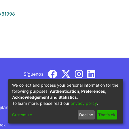
9/81998
Síguenos
We collect and process your personal information for the
following purposes:
Authentication, Preferences,
Acknowledgement and Statistics
.
To learn more, please read our
privacy policy
.
gilancia por parte del Ministerio de Educación
Customize
Decline
That's ok
ack