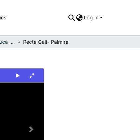
ics
Log In
FFDO - Valle del Cauca - Patrimonial
Recta Cali- Palmira
Next