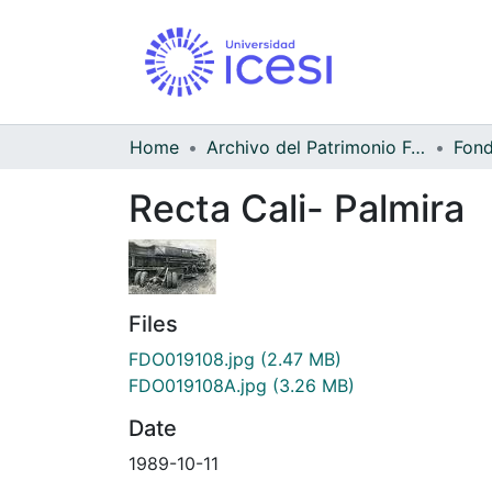
Home
Archivo del Patrimonio Fotográfico y Fílmico del Valle del Cauca
Recta Cali- Palmira
Files
FDO019108.jpg
(2.47 MB)
FDO019108A.jpg
(3.26 MB)
Date
1989-10-11