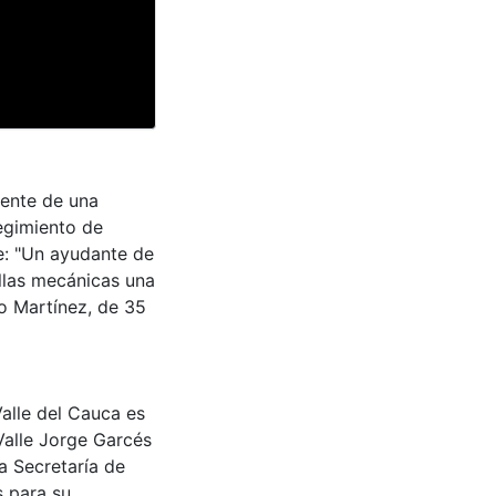
dente de una
egimiento de
te: "Un ayudante de
allas mecánicas una
o Martínez, de 35
Valle del Cauca es
Valle Jorge Garcés
a Secretaría de
s para su