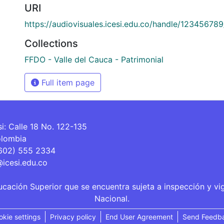
URI
https://audiovisuales.icesi.edu.co/handle/12345678
Collections
FFDO - Valle del Cauca - Patrimonial
Full item page
si: Calle 18 No. 122-135
olombia
(602) 555 2334
@icesi.edu.co
ucación Superior que se encuentra sujeta a inspección y vi
Nacional.
okie settings
Privacy policy
End User Agreement
Send Feedb