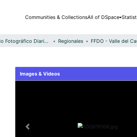
Communities & Collections
All of DSpace
Statist
Fondo Fotográfico Diario Occidente
Regionales
Images & Videos
Slide 1 of 2
Previous