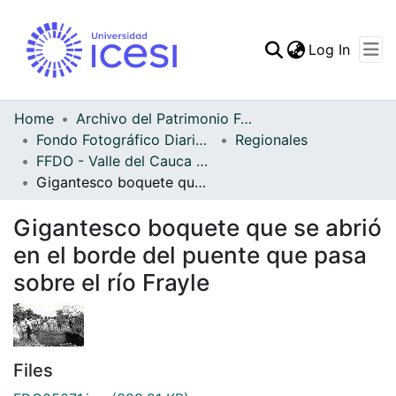
(curren
Log In
Communities & Collec
All of DSpace
Home
Archivo del Patrimonio Fotográfico y Fílmico del Valle del Cauca
Fondo Fotográfico Diario Occidente
Regionales
Statistics
FFDO - Valle del Cauca - Patrimonial
Gigantesco boquete que se abrió en el borde del puente que pasa sobre el río Frayle
Gigantesco boquete que se abrió
en el borde del puente que pasa
sobre el río Frayle
Files