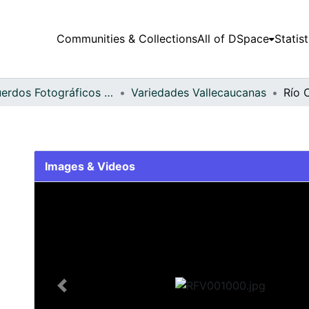
Communities & Collections
All of DSpace
Statist
Recuerdos Fotográficos Vallecaucanos
Variedades Vallecaucanas
Río C
Images & Videos
Slide 1 of 1
Previous