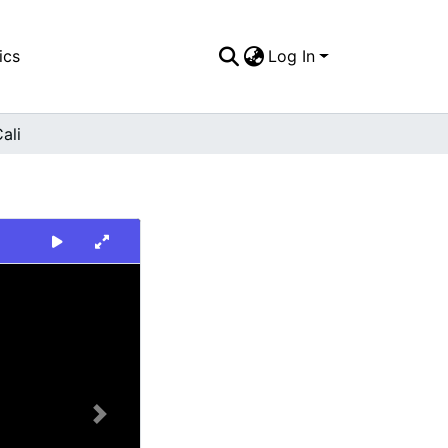
ics
Log In
ali
Next