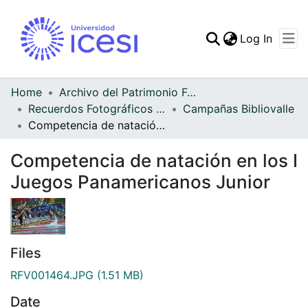
(curren
Log In
Communities & Collec
All of DSpace
Home
Archivo del Patrimonio Fotográfico y Fílmico del Valle del Cauca
Recuerdos Fotográficos Vallecaucanos
Campañas Bibliovalle
Statistics
Competencia de natación en los I Juegos Panamericanos Junior
Competencia de natación en los I
Juegos Panamericanos Junior
Files
RFV001464.JPG
(1.51 MB)
Date