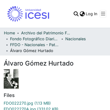
(curren
Log In
Communities & Collec
All of DSpace
Home
Archivo del Patrimonio Fotográfico y Fílmico del Valle del Cauca
Fondo Fotográfico Diario Occidente
Nacionales
Statistics
FFDO - Nacionales - Patrimonial
Álvaro Gómez Hurtado
Álvaro Gómez Hurtado
Files
FDO022270.jpg
(1.13 MB)
FDO022270A.jpg
(331.02 KB)