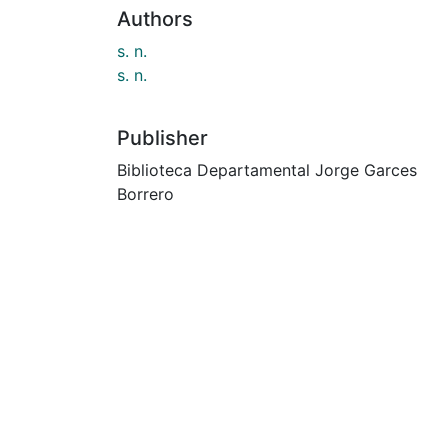
Authors
s. n.
s. n.
Publisher
Biblioteca Departamental Jorge Garces
Borrero