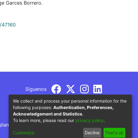
e Garces Borrero.
9/47160
Síguenos
We collect and process your personal information for the
following purposes:
Authentication, Preferences,
Acknowledgement and Statistics
.
To learn more, please read our
privacy policy
.
gilancia por parte del Ministerio de Educación
Customize
Decline
That's ok