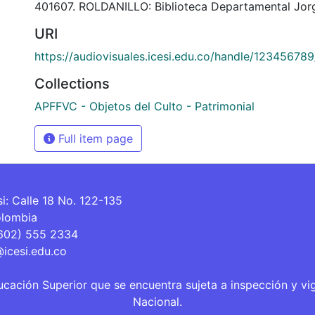
401607. ROLDANILLO: Biblioteca Departamental Jorg
URI
https://audiovisuales.icesi.edu.co/handle/12345678
Collections
APFFVC - Objetos del Culto - Patrimonial
Full item page
si: Calle 18 No. 122-135
olombia
(602) 555 2334
@icesi.edu.co
ucación Superior que se encuentra sujeta a inspección y vi
Nacional.