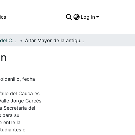
ics
Log In
APFFVC - Objetos del Culto - Patrimonial
Altar Mayor de la antigua iglesia de San Sebastián
án
oldanillo, fecha
Valle del Cauca es
Valle Jorge Garcés
a Secretaria del
s para su
 entre la
tudiantes e