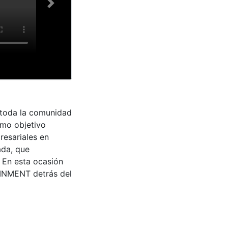
Next
a toda la comunidad
omo objetivo
resariales en
ada, que
. En esta ocasión
AINMENT detrás del