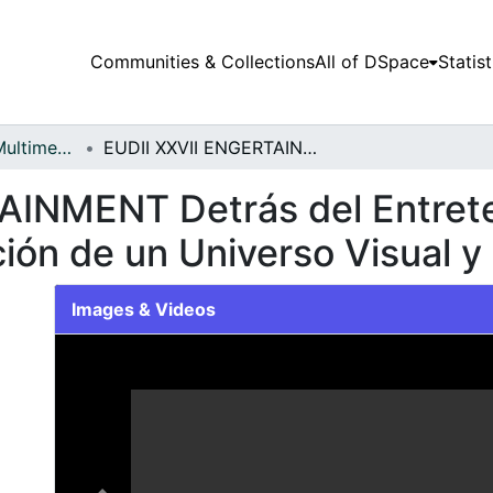
Communities & Collections
All of DSpace
Statist
Audiovisuales y Multimedia
EUDII XXVII ENGERTAINMENT Detrás del Entretenimiento: Conferencia Producción de un Universo Visual y Sonoro
AINMENT Detrás del Entrete
ión de un Universo Visual y
Images & Videos
Slide 1 of 1