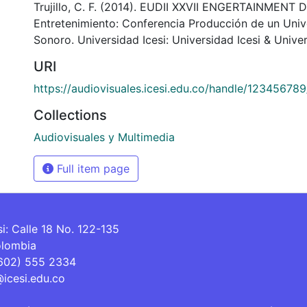
Trujillo, C. F. (2014). EUDII XXVII ENGERTAINMENT D
Entretenimiento: Conferencia Producción de un Univ
Sonoro. Universidad Icesi: Universidad Icesi & Univer
URI
https://audiovisuales.icesi.edu.co/handle/12345678
Collections
Audiovisuales y Multimedia
Full item page
si: Calle 18 No. 122-135
olombia
(602) 555 2334
@icesi.edu.co