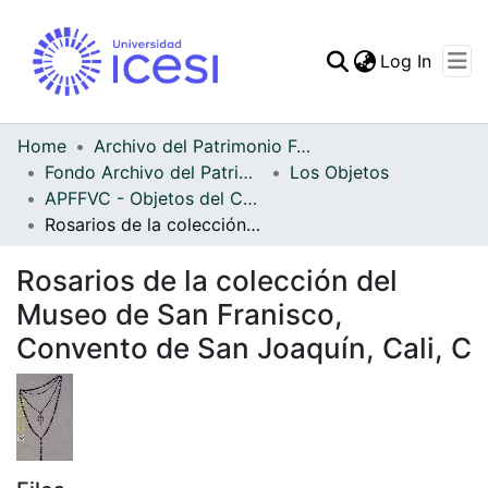
(curren
Log In
Communities & Collec
All of DSpace
Home
Archivo del Patrimonio Fotográfico y Fílmico del Valle del Cauca
Fondo Archivo del Patrimonio Fotográfico y Fílmico del Valle del Cauca
Los Objetos
Statistics
APFFVC - Objetos del Culto - Patrimonial
Rosarios de la colección del Museo de San Franisco, Convento de San Joaquín, Cali, C
Rosarios de la colección del
Museo de San Franisco,
Convento de San Joaquín, Cali, C