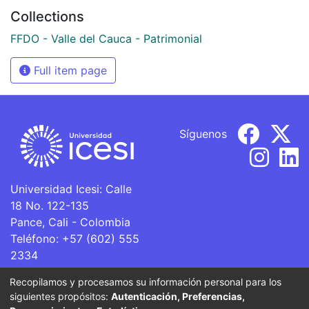
Collections
FFDO - Valle del Cauca - Patrimonial
Full item page
Síguenos
Universidad Icesi: Calle
18 No. 122-135
Pance, Cali - Colombia
Teléfono: +57 (602) 555
2334
ventanillaunica@icesi.edu.co
Recopilamos y procesamos su información personal para los
siguientes propósitos:
Autenticación, Preferencias,
La Universidad Icesi es una Institución de Educación