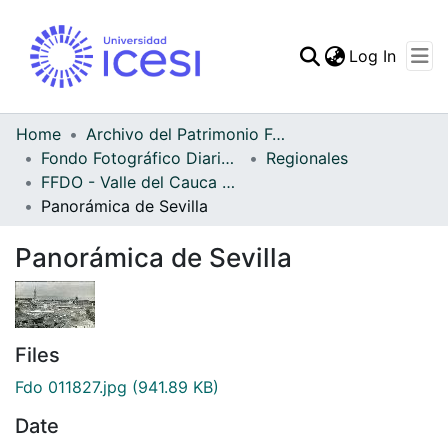
(curren
Log In
Communities & Collec
All of DSpace
Home
Archivo del Patrimonio Fotográfico y Fílmico del Valle del Cauca
Fondo Fotográfico Diario Occidente
Regionales
Statistics
FFDO - Valle del Cauca - Patrimonial
Panorámica de Sevilla
Panorámica de Sevilla
Files
Fdo 011827.jpg
(941.89 KB)
Date