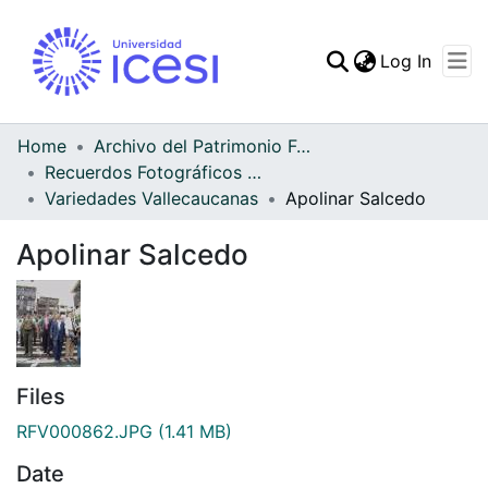
(curren
Log In
Communities & Collec
All of DSpace
Home
Archivo del Patrimonio Fotográfico y Fílmico del Valle del Cauca
Recuerdos Fotográficos Vallecaucanos
Statistics
Variedades Vallecaucanas
Apolinar Salcedo
Apolinar Salcedo
Files
RFV000862.JPG
(1.41 MB)
Date