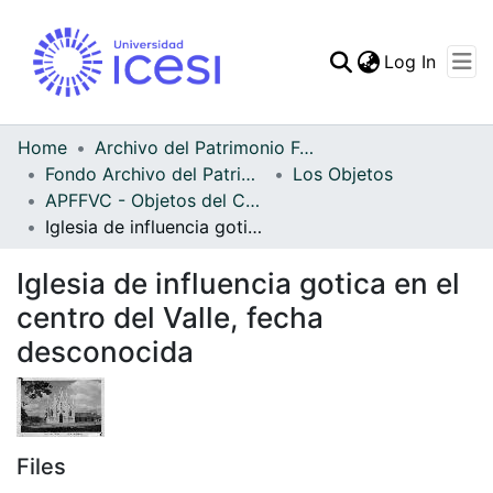
(curren
Log In
Communities & Collec
All of DSpace
Home
Archivo del Patrimonio Fotográfico y Fílmico del Valle del Cauca
Fondo Archivo del Patrimonio Fotográfico y Fílmico del Valle del Cauca
Los Objetos
Statistics
APFFVC - Objetos del Culto - Patrimonial
Iglesia de influencia gotica en el centro del Valle, fecha desconocida
Iglesia de influencia gotica en el
centro del Valle, fecha
desconocida
Files