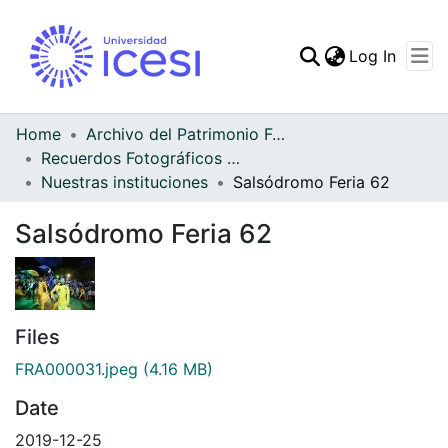
(curren
Log In
Communities & Collec
All of DSpace
Home
Archivo del Patrimonio Fotográfico y Fílmico del Valle del Cauca
Recuerdos Fotográficos Vallecaucanos
Statistics
Nuestras instituciones
Salsódromo Feria 62
Salsódromo Feria 62
Files
FRA000031.jpeg
(4.16 MB)
Date
2019-12-25