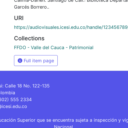
Garcés Borrero..
URI
https://audiovisuales.icesi.edu.co/handle/12345678
Collections
FFDO - Valle del Cauca - Patrimonial
Full item page
si: Calle 18 No. 122-135
olombia
(602) 555 2334
@icesi.edu.co
ucación Superior que se encuentra sujeta a inspección y vi
Nacional.