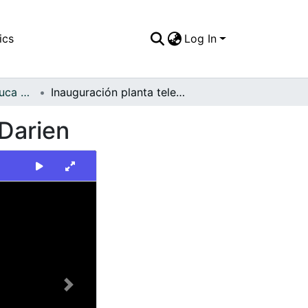
ics
Log In
FFDO - Valle del Cauca - Patrimonial
Inauguración planta telefónica digital en Calima-Darien
-Darien
Next