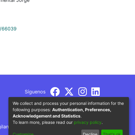
9/66039
Síguenos
We collect and process your personal information for the
following purposes:
Authentication, Preferences,
Acknowledgement and Statistics
.
To learn more, please read our
privacy policy
.
gilancia por parte del Ministerio de Educación
Customize
Decline
That's ok