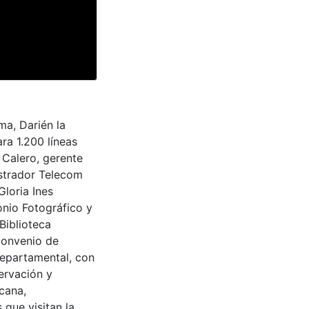
ma, Darién la
ra 1.200 líneas
 Calero, gerente
istrador Telecom
Gloria Ines
onio Fotográfico y
Biblioteca
convenio de
Departamental, con
ervación y
cana,
 que visitan la