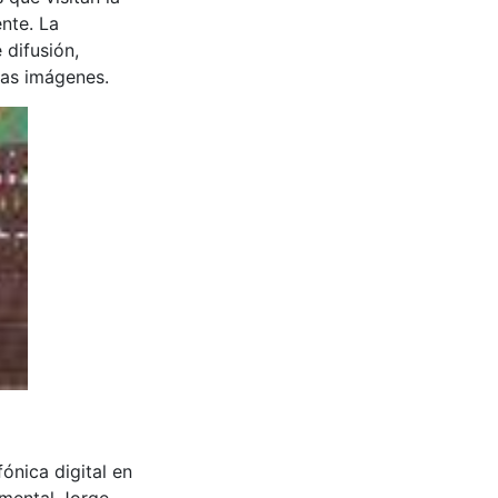
nte. La
 difusión,
 las imágenes.
ónica digital en
amental Jorge