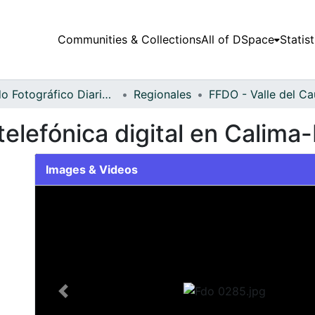
Communities & Collections
All of DSpace
Statist
Fondo Fotográfico Diario Occidente
Regionales
telefónica digital en Calima
Images & Videos
Slide 1 of 1
Previous