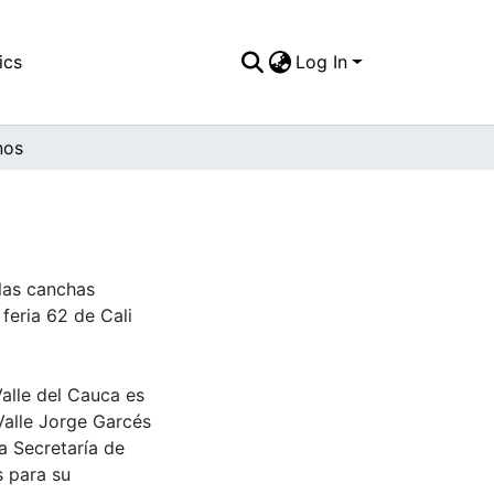
ics
Log In
nos
las canchas
feria 62 de Cali
Valle del Cauca es
Valle Jorge Garcés
a Secretaría de
s para su