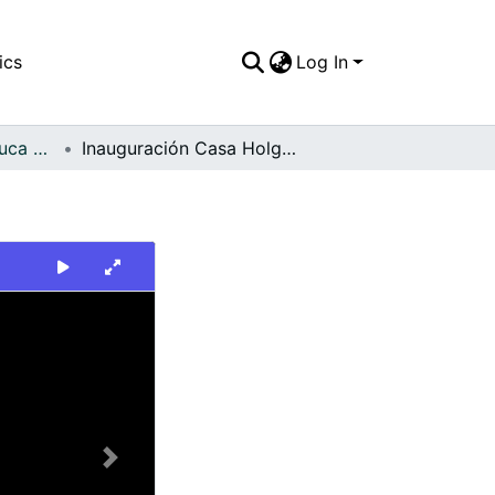
ics
Log In
FFDO - Valle del Cauca - Patrimonial
Inauguración Casa Holguinista
Next