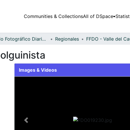
Communities & Collections
All of DSpace
Statist
Fondo Fotográfico Diario Occidente
Regionales
olguinista
Images & Videos
Slide 1 of 2
Previous