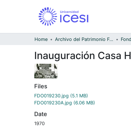
Home
Archivo del Patrimonio Fotográfico y Fílmico del Valle del Cauca
Inauguración Casa H
Files
FDO019230.jpg
(5.1 MB)
FDO019230A.jpg
(6.06 MB)
Date
1970