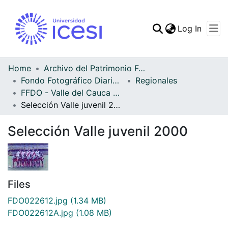
(curren
Log In
Communities & Collec
All of DSpace
Home
Archivo del Patrimonio Fotográfico y Fílmico del Valle del Cauca
Fondo Fotográfico Diario Occidente
Regionales
Statistics
FFDO - Valle del Cauca - Patrimonial
Selección Valle juvenil 2000
Selección Valle juvenil 2000
Files
FDO022612.jpg
(1.34 MB)
FDO022612A.jpg
(1.08 MB)