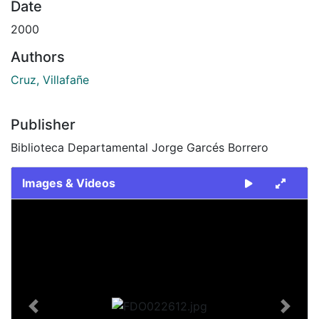
Date
2000
Authors
Cruz, Villafañe
Publisher
Biblioteca Departamental Jorge Garcés Borrero
Images & Videos
Slide 1 of 2
Previous
Next