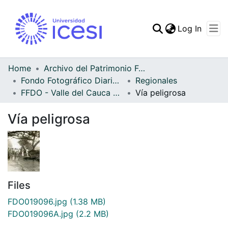
(curren
Log In
Communities & Collec
All of DSpace
Home
Archivo del Patrimonio Fotográfico y Fílmico del Valle del Cauca
Fondo Fotográfico Diario Occidente
Regionales
Statistics
FFDO - Valle del Cauca - Patrimonial
Vía peligrosa
Vía peligrosa
Files
FDO019096.jpg
(1.38 MB)
FDO019096A.jpg
(2.2 MB)