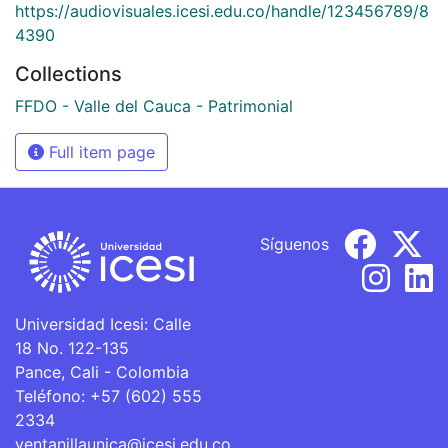
https://audiovisuales.icesi.edu.co/handle/123456789/8
4390
Collections
FFDO - Valle del Cauca - Patrimonial
Full item page
Síguenos
Universidad Icesi: Calle
18 No. 122-135
Pance, Cali - Colombia
Teléfono: +57 (602) 555
2334
ventanillaunica@icesi.edu.co