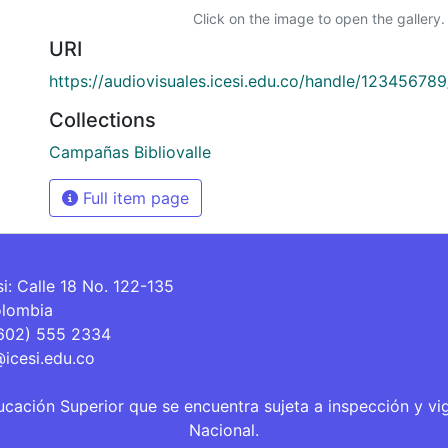
Click on the image to open the gallery.
URI
https://audiovisuales.icesi.edu.co/handle/12345678
Collections
Campañas Bibliovalle
Full item page
si: Calle 18 No. 122-135
olombia
(602) 555 2334
@icesi.edu.co
ucación Superior que se encuentra sujeta a inspección y vi
Nacional.