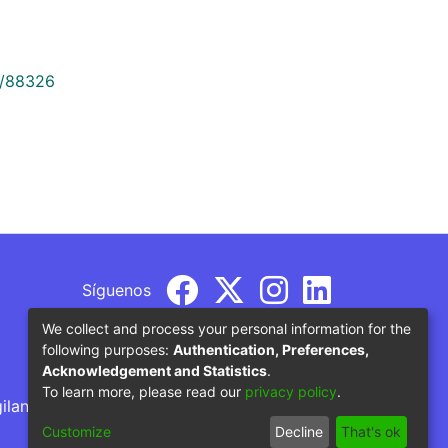
9/88326
Síguenos
We collect and process your personal information for the
following purposes:
Authentication, Preferences,
Acknowledgement and Statistics
.
To learn more, please read our
privacy policy
.
gilancia por parte del Ministerio de Educación
Customize
Decline
That's ok