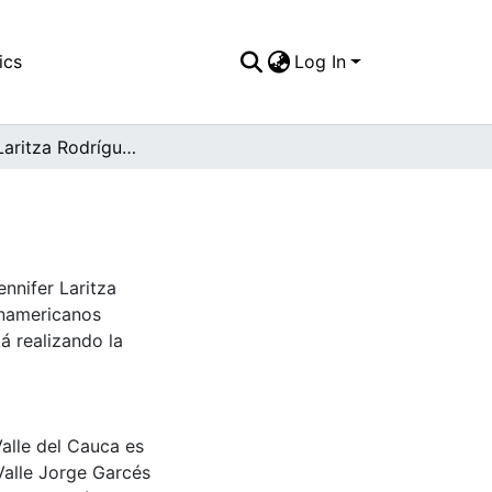
ics
Log In
Jennifer Laritza Rodríguez Carvajal
nnifer Laritza
anamericanos
tá realizando la
Valle del Cauca es
Valle Jorge Garcés