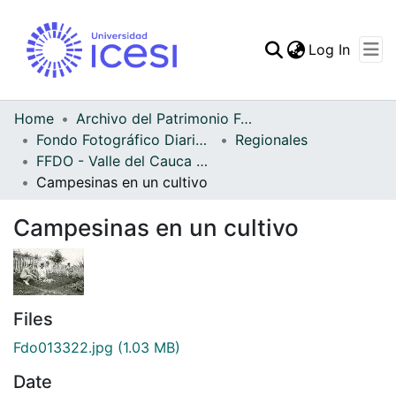
(curren
Log In
Communities & Collec
All of DSpace
Home
Archivo del Patrimonio Fotográfico y Fílmico del Valle del Cauca
Fondo Fotográfico Diario Occidente
Regionales
Statistics
FFDO - Valle del Cauca - Patrimonial
Campesinas en un cultivo
Campesinas en un cultivo
Files
Fdo013322.jpg
(1.03 MB)
Date