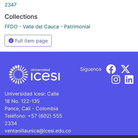
2347
Collections
FFDO - Valle del Cauca - Patrimonial
Full item page
Síguenos
Universidad Icesi: Calle
18 No. 122-135
Pance, Cali - Colombia
Teléfono: +57 (602) 555
2334
ventanillaunica@icesi.edu.co