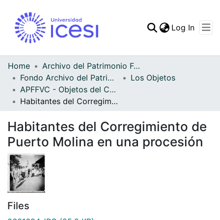
(curren
Log In
Communities & Collec
All of DSpace
Home
Archivo del Patrimonio Fotográfico y Fílmico del Valle del Cauca
Fondo Archivo del Patrimonio Fotográfico y Fílmico del Valle del Cauca
Los Objetos
Statistics
APFFVC - Objetos del Culto - Patrimonial
Habitantes del Corregimiento de Puerto Molina en una procesión
Habitantes del Corregimiento de
Puerto Molina en una procesión
Files