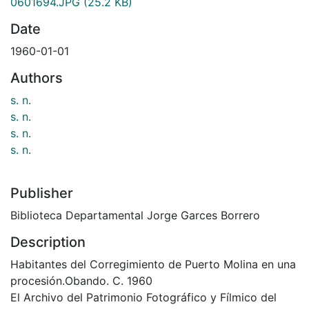
0601694.JPG
(25.2 KB)
Date
1960-01-01
Authors
s. n.
s. n.
s. n.
s. n.
Publisher
Biblioteca Departamental Jorge Garces Borrero
Description
Habitantes del Corregimiento de Puerto Molina en una
procesión.Obando. C. 1960
El Archivo del Patrimonio Fotográfico y Fílmico del