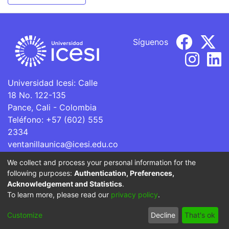
Síguenos
Universidad Icesi: Calle
18 No. 122-135
Pance, Cali - Colombia
Teléfono: +57 (602) 555
2334
ventanillaunica@icesi.edu.co
We collect and process your personal information for the
La Universidad Icesi es una Institución de Educación
following purposes:
Authentication, Preferences,
Superior que se encuentra sujeta a inspección y vigilancia
Acknowledgement and Statistics
.
por parte del Ministerio de Educación Nacional.
To learn more, please read our
privacy policy
.
Cookie
Privacy
End User
Send
Customize
Decline
That's ok
settings
policy
Agreement
Feedback