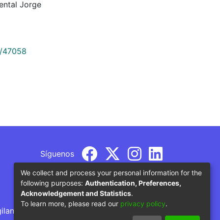
ental Jorge
9/47058
Síguenos
We collect and process your personal information for the
following purposes:
Authentication, Preferences,
Acknowledgement and Statistics
.
To learn more, please read our
privacy policy
.
gilancia por parte del Ministerio de Educación