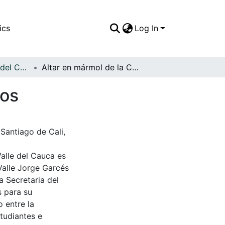
ics
Log In
APFFVC - Objetos del Culto - Patrimonial
Altar en mármol de la Comunidad de los Dominicos
cos
Santiago de Cali,
Valle del Cauca es
Valle Jorge Garcés
a Secretaria del
s para su
 entre la
tudiantes e