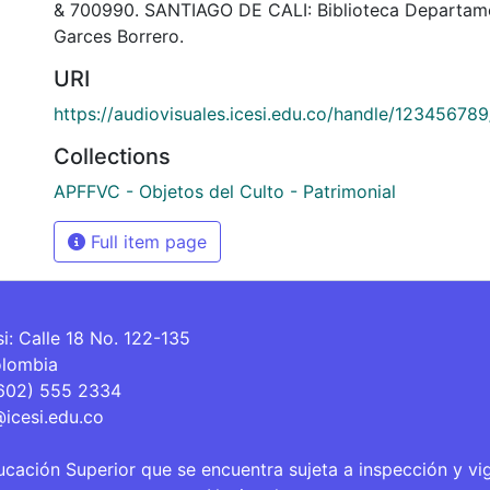
& 700990. SANTIAGO DE CALI: Biblioteca Departam
Garces Borrero.
URI
https://audiovisuales.icesi.edu.co/handle/12345678
Collections
APFFVC - Objetos del Culto - Patrimonial
Full item page
si: Calle 18 No. 122-135
olombia
(602) 555 2334
@icesi.edu.co
ucación Superior que se encuentra sujeta a inspección y vi