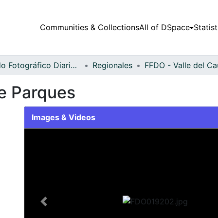
Communities & Collections
All of DSpace
Statist
Fondo Fotográfico Diario Occidente
Regionales
e Parques
Images & Videos
Slide 1 of 2
Previous