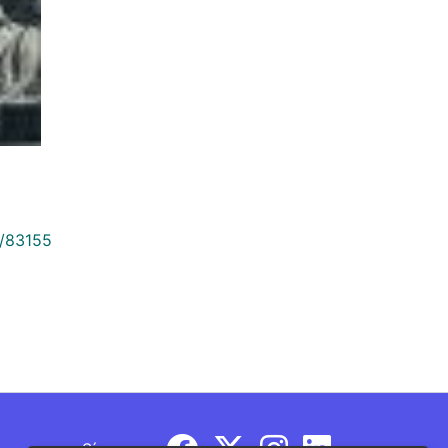
9/83155