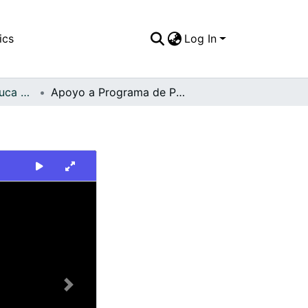
ics
Log In
FFDO - Valle del Cauca - Patrimonial
Apoyo a Programa de Parques
Next