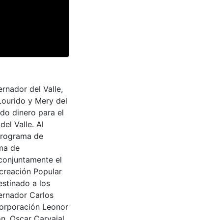
rnador del Valle,
Lourido y Mery del
do dinero para el
el Valle. Al
 programa de
ama de
conjuntamente el
creación Popular
estinado a los
ernador Carlos
Corporación Leonor
n, Oscar Carvajal.